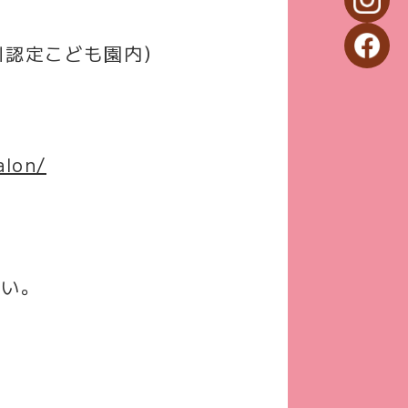
赤川認定こども園内）
alon/
さい。