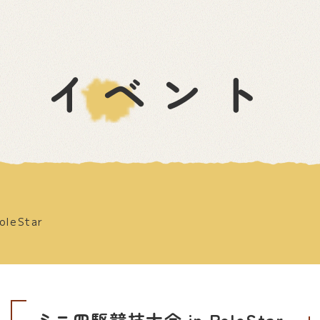
イベント
leStar
ミニ四駆競技大会 in PoleStar