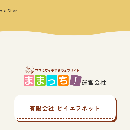
leStar
運営会社
有限会社 ビイエフネット