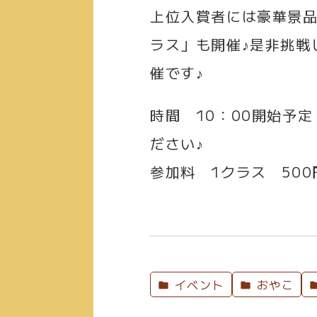
上位入賞者には豪華景
ラス」も開催♪是非挑戦
催です♪
時間
10：00開始予
ださい♪
参加料
1クラス 500
イベント
おやこ