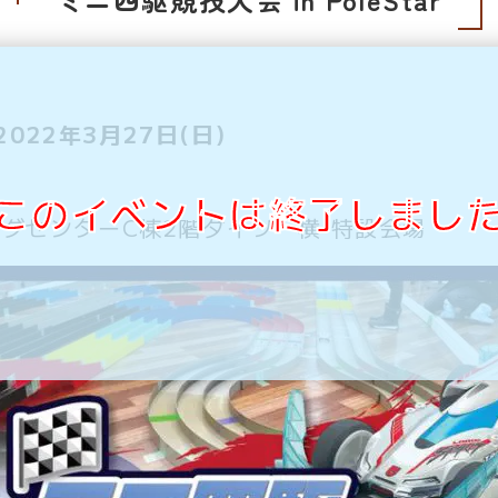
2022年3月27日(日)
このイベントは終了しまし
グセンターC棟2階ダイソー横 特設会場