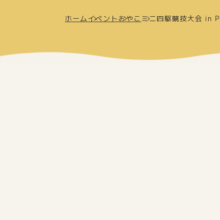
ホーム
イベント
おやこ
ミニ四駆競技大会 in Po