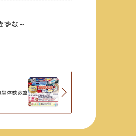
きずな～
四駆体験教室