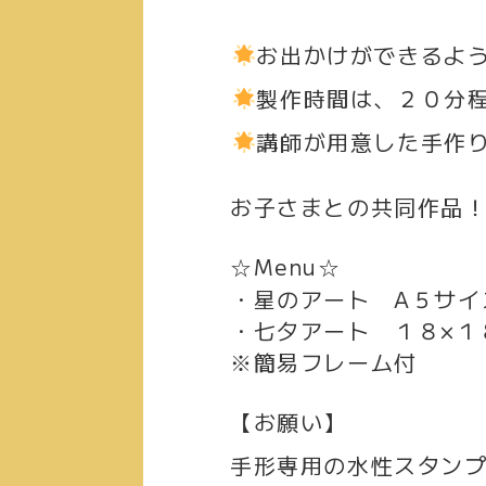
⁡
⁡
お出かけができるよ
⁡
製作時間は、２０分程
⁡
講師が用意した手作
お子さまとの共同作品
☆Menu☆
・星のアート A５サイ
・七夕アート １８×１
※簡易フレーム付
【お願い】
手形専用の水性スタン