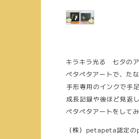
キラキラ光る 七夕の
ペタペタアートで、たな
⁡手形専用のインクで手
⁡成長記録や後ほど見返
ペタペタアートをして
（株）petapeta認定