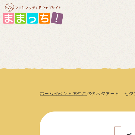
ホーム
イベント
おやこ
ペタペタアート 七夕
ペ