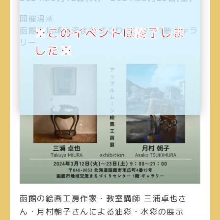
開催場所
※このイベントは終了しま
函館市地域交流まちづくりセンター1階ギャラ
リー
した※
函館の絵画工房作家・教室講師 三浦卓也さ
ん・月村朝子さんによる油彩・水彩の展示