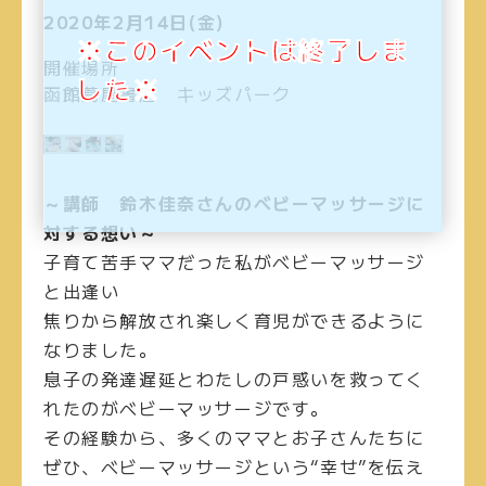
2020年2月14日(金)
※このイベントは終了しま
開催場所
した※
函館蔦屋書店 キッズパーク
～講師 鈴木佳奈さんのベビーマッサージに
対する想い～
子育て苦手ママだった私がベビーマッサージ
と出逢い
焦りから解放され楽しく育児ができるように
なりました。
息子の発達遅延とわたしの戸惑いを救ってく
れたのがベビーマッサージです。
その経験から、多くのママとお子さんたちに
ぜひ、ベビーマッサージという“幸せ”を伝え