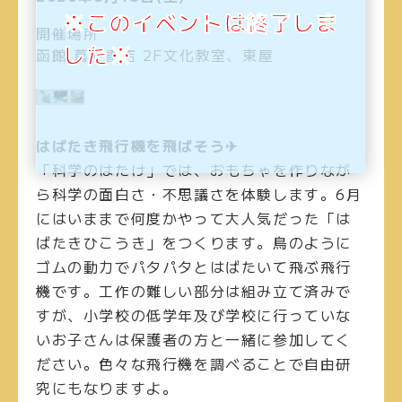
※このイベントは終了しま
開催場所
した※
函館 蔦屋書店 2F文化教室、東屋
はばたき飛行機を飛ばそう✈
「科学のはたけ」では、おもちゃを作りなが
ら科学の面白さ・不思議さを体験します。6月
にはいままで何度かやって大人気だった「は
ばたきひこうき」をつくります。鳥のように
ゴムの動力でパタパタとはばたいて飛ぶ飛行
機です。工作の難しい部分は組み立て済みで
すが、小学校の低学年及び学校に行っていな
いお子さんは保護者の方と一緒に参加してく
ださい。色々な飛行機を調べることで自由研
究にもなりますよ。