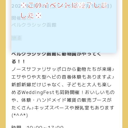
※このイベントは終了しま
2020年7月18日(土)～2020年7月19日(日)
した※
開催場所
ベルクラシック函館
ベルクラシック函館に動物園がやってく
る！！
ノースサファリサッポロから動物たちが来場♪
エサやりや大型ヘビの首巻体験もありますよ♪
新郎新婦だけじゃなく、子どもと大人も楽し
めるWeddingFestも同時開催！おいしいもの
や、体験・ハンドメイド雑貨の販売ブースが
たくさん♪キッズスペースや授乳室もあります
(*^^*)
時間
10:00～17:00