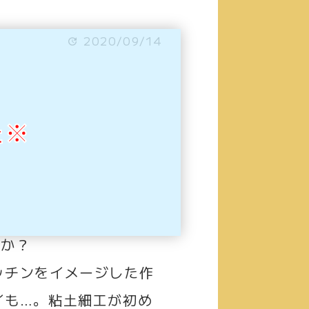
2020/09/14
た※
んか？
ッチンをイメージした作
イも
…
。粘土細工が初め