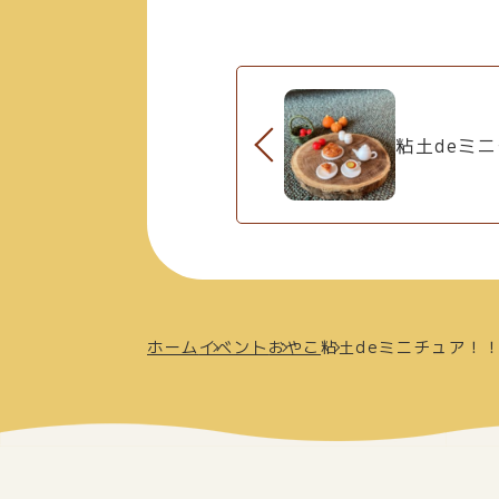
粘土deミ
ホーム
イベント
おやこ
粘土deミニチュア！