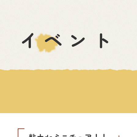
イベント
！
粘土deミニチュア！！