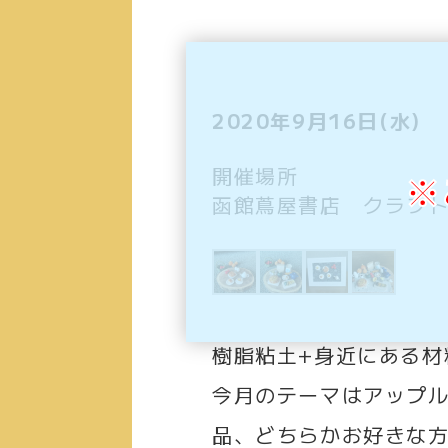
2020年9月16日(水)
開催場所
※
函館蔦屋書店 クラフ
樹脂粘土
+
身近にある材
今月のテーマはアップ
品、どちらかお好きな