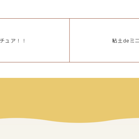
ニチュア！！
粘土deミ
！