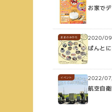
お家でデ
2020/09
イベント
ままのみかた
ぱんとに
2022/07
イベント
航空自衛