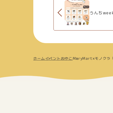
うんちwee
ホーム
イベント
おやこ
MaryMart×モノ