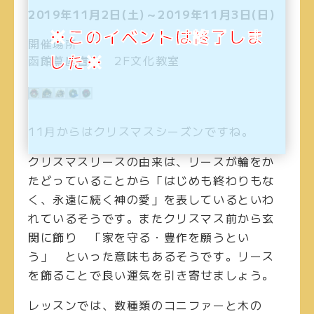
2019年11月2日(土)～2019年11月3日(日)
※このイベントは終了しま
開催場所
した※
函館蔦屋書店 2F文化教室
11月からはクリスマスシーズンですね。
クリスマスリースの由来は、リースが輪をか
たどっていることから「はじめも終わりもな
く、永遠に続く神の愛」を表しているといわ
れているそうです。またクリスマス前から玄
関に飾り 「家を守る・豊作を願うとい
う」 といった意味もあるそうです。リース
を飾ることで良い運気を引き寄せましょう。
レッスンでは、数種類のコニファーと木の