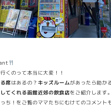
ant
に行くのって本当に大変！！
れる席
はあるの？
キッズルーム
があったら助か
援してくれる函館近郊の飲食店
をご紹介します
まっち！をご覧のママたちにむけてのコメント