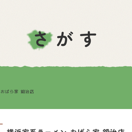
さがす
 おばら家 鍛治店
横浜家系ラーメン おばら家 鍛治店