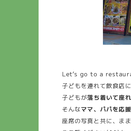
Let’s go to a restaur
子どもを連れて飲食店
子どもが
落ち着いて座
そんな
ママ、パパを応
座席の写真と共に、ま