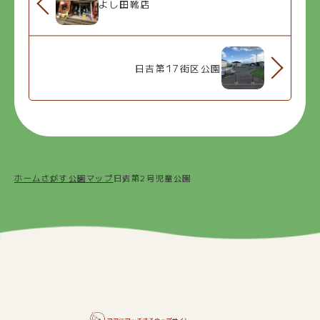
よし田靴店
日吉第17街区公園
ホーム
さがす
公園マップ
日吉第2号児童公園