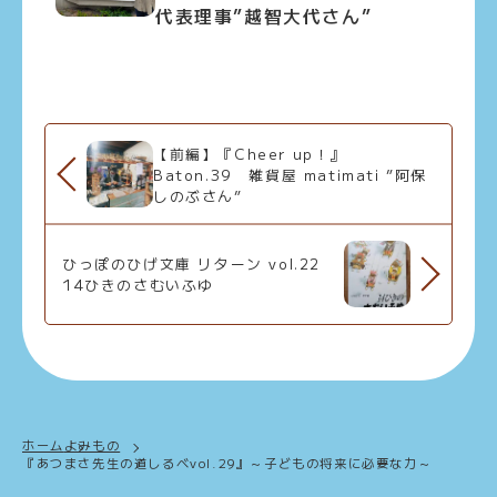
代表理事”越智大代さん”
【前編】『Cheer up！』
Baton.39 雑貨屋 matimati ”阿保
しのぶさん”
ひっぽのひげ文庫 リターン vol.22
14ひきのさむいふゆ
ホーム
よみもの
『あつまさ先生の道しるべvol.29』～子どもの将来に必要な力～