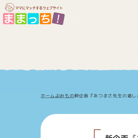
ホーム
よみもの
新企画『あつまさ先生の道しる
新企画『