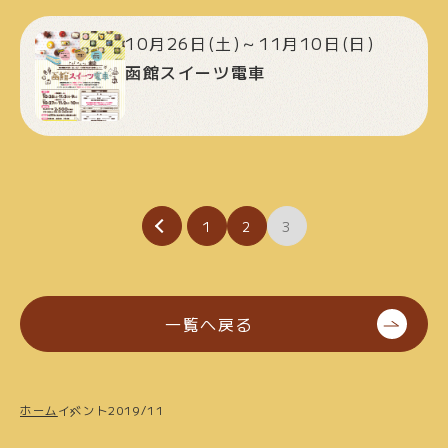
10月26日(土)～11月10日(日)
函館スイーツ電車
投
1
2
3
稿
の
ペ
一覧へ戻る
ー
ジ
ホーム
イベント2019/11
送