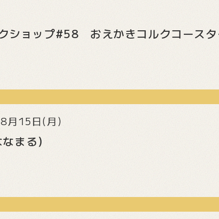
クショップ#58 おえかきコルクコースタ
8月15日(月)
（ななまる）