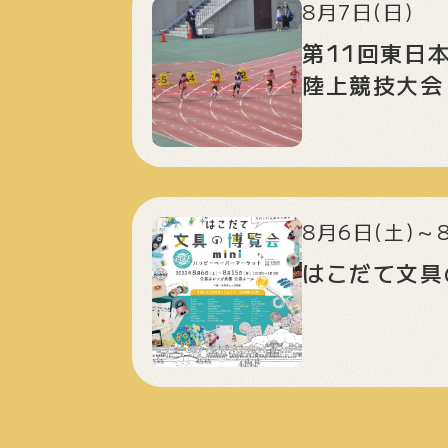
8月7日(日)
第11回東日
陸上競技大会
8月6日(土)～
はこだて文具の