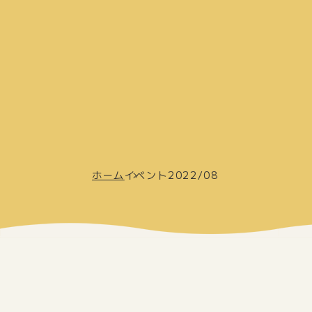
投
稿
の
ペ
ー
ジ
ホーム
イベント2022/08
送
り