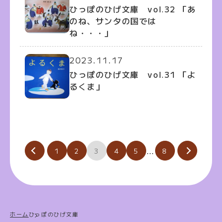
ひっぽのひげ文庫 vol.32 「あ
のね、サンタの国では
ね・・・」
2023.11.17
ひっぽのひげ文庫 vol.31 「よ
るくま」
投
…
1
2
3
4
5
8
稿
の
ペ
ー
ホーム
ひっぽのひげ文庫