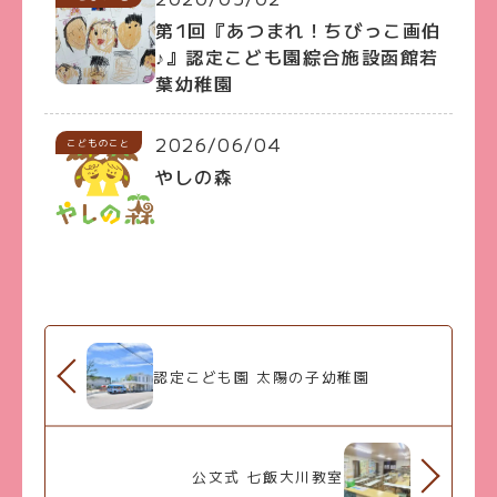
第1回『あつまれ！ちびっこ画伯
♪』認定こども園綜合施設函館若
葉幼稚園
2026/06/04
こどものこと
やしの森
認定こども園 太陽の子幼稚園
公文式 七飯大川教室