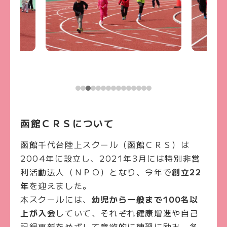
函館ＣＲＳ
について
函館千代台陸上スクール（函館ＣＲＳ）は
2004年に設立し、2021年3月には特別非営
利活動法人（ＮＰＯ）となり、今年で
創立22
年
を迎えました。
本スクールには、
幼児から一般まで100名以
上が入会
していて、それぞれ健康増進や自己
記録更新をめざして意欲的に練習に励み、各