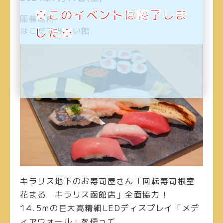
※このイベントは終了しま
開催場所
した※
はこだてみらい館
キラリス地下のお寿司屋さん「回転寿司根室
花まる キラリス函館店」全面協力！
14.5mの巨大高精細LEDディスプレイ「メデ
ィアウォール」を使って