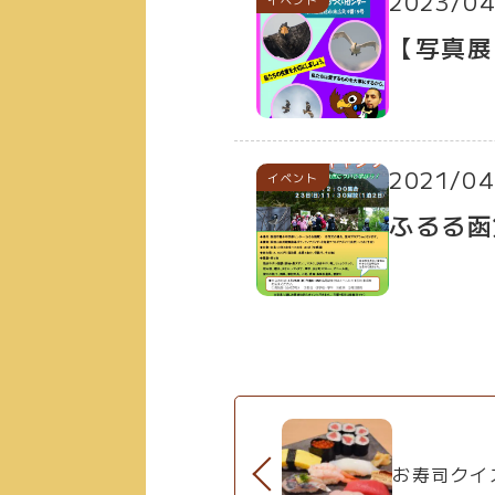
2023/04
【写真展
2021/04
イベント
ふるる函
お寿司クイ