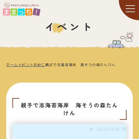
イベント
ホーム
イベント
おやこ
親子で志海苔海岸 海そうの森たんけん
親子で志海苔海岸 海そうの森たん
けん
2022/04/18