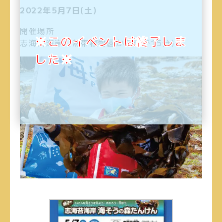
2022年5月7日(土)
開催場所
※このイベントは終了しま
志海苔海岸（熱帯植物園から車で15分）
した※