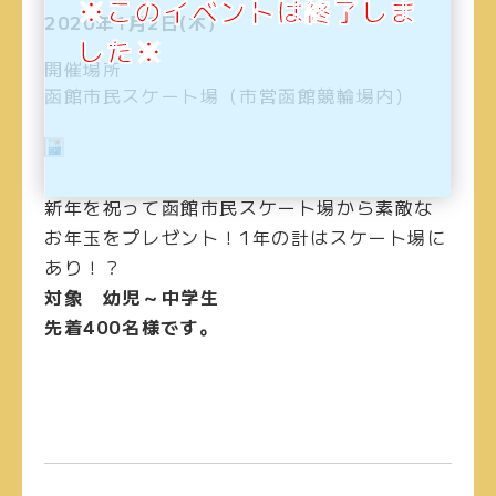
※このイベントは終了しま
2020年1月2日(木)
した※
開催場所
函館市民スケート場（市営函館競輪場内）
新年を祝って函館市民スケート場から素敵な
お年玉をプレゼント！1年の計はスケート場に
あり！？
対象 幼児～中学生
先着400名様です。