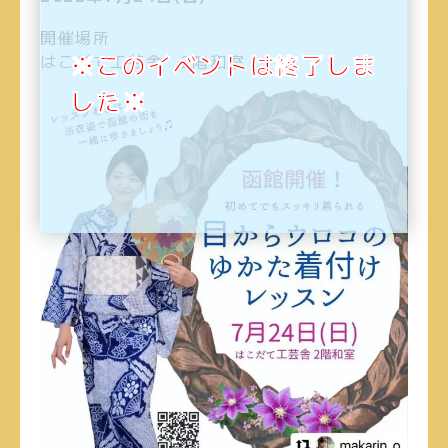
開催場所
※このイベントは終了しま
はこだて工芸舎 2階和室
した※