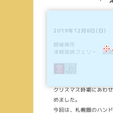
2019年12月8日(日)
開催場所
※
津軽海峡フェリー 函
クリスマス時期にあわ
めました。
今回は、札幌圏のハン