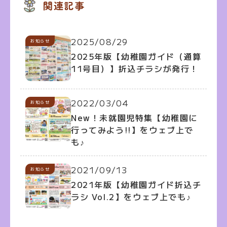
関連記事
2025/08/29
お知らせ
2025年版【幼稚園ガイド（通算
11号目）】折込チラシが発行！
2022/03/04
お知らせ
New！未就園児特集【幼稚園に
行ってみよう!!】をウェブ上で
も♪
2021/09/13
お知らせ
2021年版【幼稚園ガイド折込チ
ラシ Vol.2】をウェブ上でも♪