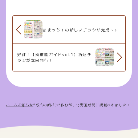
ままっち！の新しいチラシが完成～♪
好評！【幼稚園ガイドvol.1】折込チ
ラシが本日発行！
ホーム
お知らせ
”パパの顔パン”作りが、北海道新聞に掲載されました！