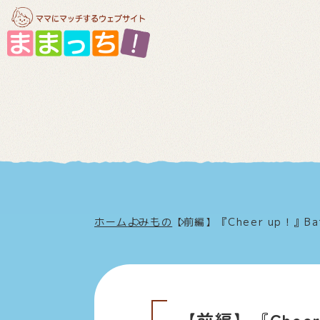
ホーム
よみもの
【前編】『Cheer up！』B
【前編】『Cheer