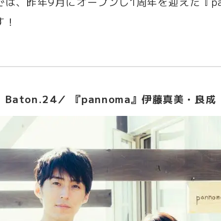
では、昨年9月にオープンし1周年を迎えた『pa
す！
Baton.24／ 『pannoma』伊藤真美・良成