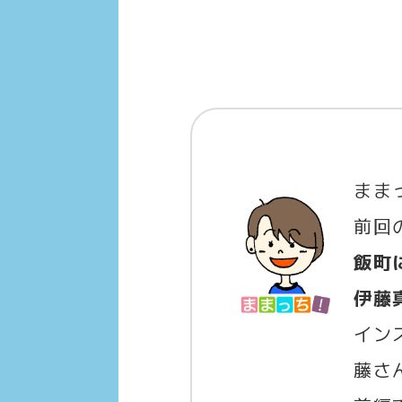
まま
前回
飯町
伊藤
イン
藤さ