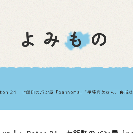
よみもの
aton.24 七飯町のパン屋「pannoma」”伊藤真美さん、良成
 up！』Baton.24 七飯町のパン屋「p