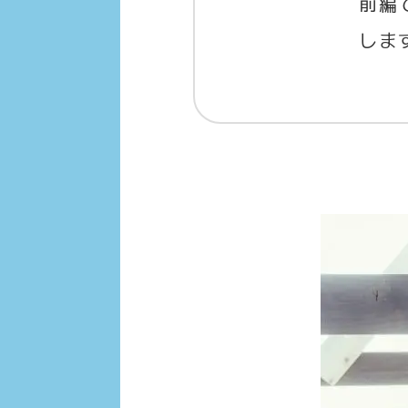
前編
しま