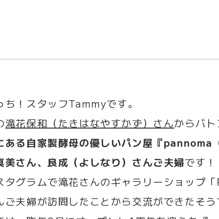
っち！スタッフTammyです。
の
滝花保和（たきはなやすかず）さん
からバト
にある自家製酵母の優しいパン屋『pannom
真美さん、良成（よしなり）さんご夫婦
です！
スタグラムで滝花さんのギャラリーショップ「P
んご夫婦が訪問したことから交流ができたそう