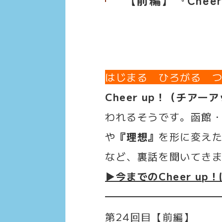
はじまる ひろがる 
Cheer up！（チア―
われるそうです。函館
や
『理想』
を形に変え
など、裏話を聞いてき
▶今までのCheer u
第24回目【前編】