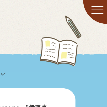
さん”
annoma」”伊藤真