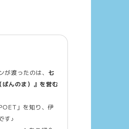
ンが渡ったのは、
七
a（ぱんのま）』を営む
OET」を知り、伊
です♪