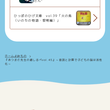
さん”
ひっぽのひげ文庫 vol.39「火の鳥
（いのちの物語・黎明編）」
ホーム
よみもの
『あつまさ先生の道しるべvol.45』～音読と計算で子どもの脳は活性
化～