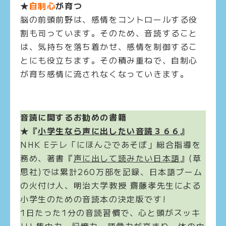
★
自制心
が育つ
脳の前頭前野は、感情をコントロールする役
割も司っています。そのため、音読すること
は、気持ちを落ち着かせ、感情を制御するこ
とにも役立ちます。その積み重ねで、自制心
が育ち感情に流されなくなっていきます。
音読に関するお勧めの書籍
★『
小学生なら声に出したい音読３６６
』
NHK Eテレ「にほんごであそぼ」総合指導を
務め、著書『
声に出して読みたい日本語
』(草
思社)では累計260万部を記録、日本語ブーム
の火付け人、明治大学教授 齋藤孝先生による
小学生のための音読本の決定版です!
1日たった1分の音読習慣で、心と頭がスッキ