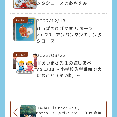
ンタクロースの冬やすみ」
2022/12/13
よみもの
ひっぽのひげ文庫 リターン
vol.20 アンパンマンのサンタ
クロース
2023/03/22
よみもの
『あつまさ先生の道しるべ
vol.30』～小学校入学準備で大
切なこと（第2弾）～
【後編】『Cheer up！』
Baton.53 女性ハンター ”加我 麻美