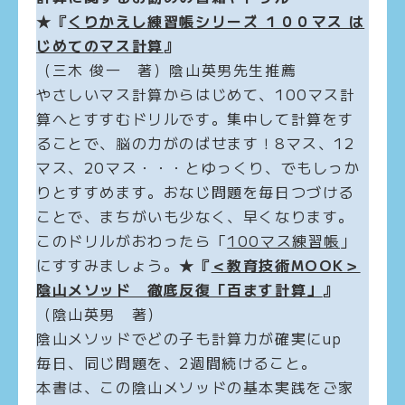
★『
くりかえし練習帳シリーズ １００マス は
じめてのマス計算
』
（三木 俊一 著）陰山英男先生推薦
やさしいマス計算からはじめて、100マス計
算へとすすむドリルです。集中して計算をす
ることで、脳の力がのばせます！8マス、12
マス、20マス・・・とゆっくり、でもしっか
りとすすめます。おなじ問題を毎日つづける
ことで、まちがいも少なく、早くなります。
このドリルがおわったら「
100マス練習帳
」
にすすみましょう。
★『
＜教育技術MOOK＞
陰山メソッド 徹底反復「百ます計算」
』
（陰山英男 著）
陰山メソッドでどの子も計算力が確実にup
毎日、同じ問題を、2週間続けること。
本書は、この陰山メソッドの基本実践をご家