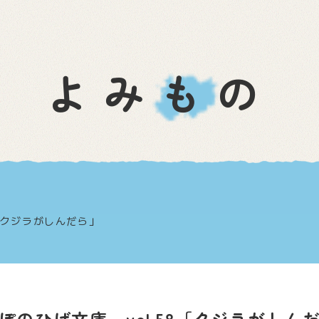
よみもの
8「クジラがしんだら」
ぽのひげ文庫 vol.58「クジラがしん