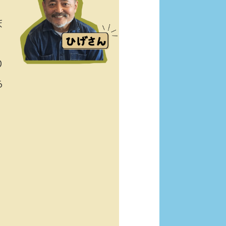
ま
り
ら