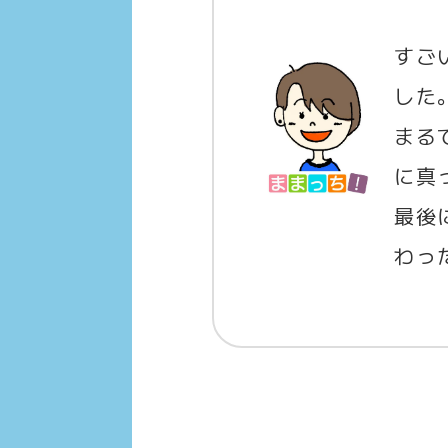
すご
した
まる
に真
最後
わっ