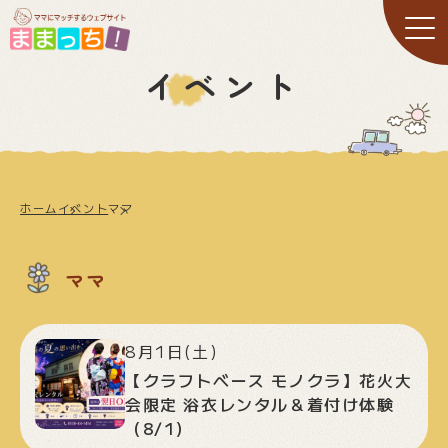
イベント
ホーム
イベント
ママ
ママ
8月1日(土)
【クラフトベース モノクラ】花火大
会限定 浴衣レンタル＆着付け体験
（8/1）