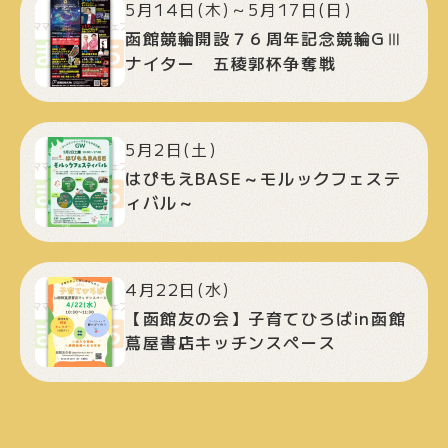
5月14日(木)～5月17日(日)
函館競輪開設７６周年記念競輪GⅢ
ナイター 五稜郭杯争奪戦
5月2日(土)
はぴもえBASE～モルックフェステ
ィバル～
4月22日(水)
【函館友の会】子育てひろばin函館
蔦屋書店キッチンスペース