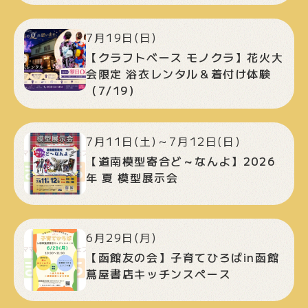
7月19日(日)
【クラフトベース モノクラ】花火大
会限定 浴衣レンタル＆着付け体験
（7/19）
7月11日(土)～7月12日(日)
【道南模型寄合ど～なんよ】2026
年 夏 模型展示会
6月29日(月)
【函館友の会】子育てひろばin函館
蔦屋書店キッチンスペース