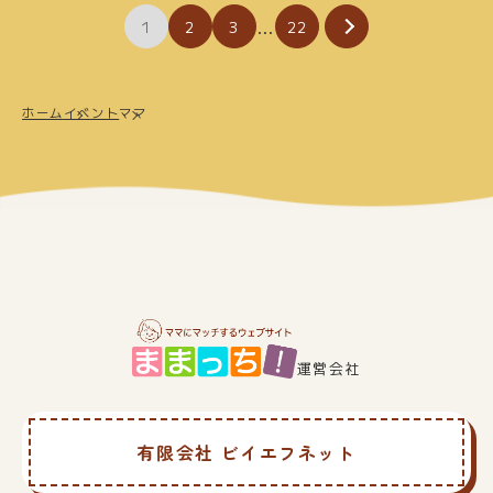
投
…
1
2
3
22
稿
の
ホーム
イベント
ママ
ペ
ー
ジ
送
り
運営会社
有限会社 ビイエフネット