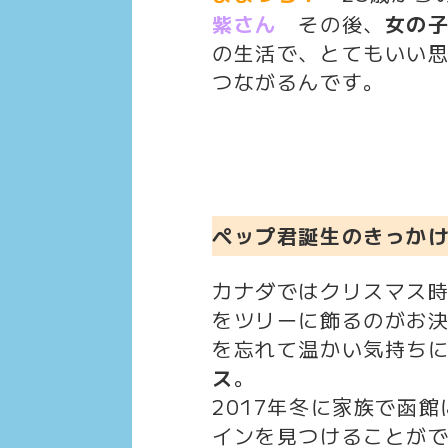
紫さん
その後、
女の
の生活で、とてもいい
つながるんです。
ペップ君誕生のきっか
カナダではクリスマス
をツリーに飾るのがお
を忘れて温かい気持ち
ス
。
2017年冬に家族で函
インを見つけることが