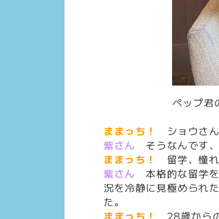
ペップ君
ままっち！
ショウさ
紫さん
そうなんです
ままっち！
留学、憧れ
紫さん
本格的な留学を
況を冷静に見極められ
た。
ままっち！
28歳から