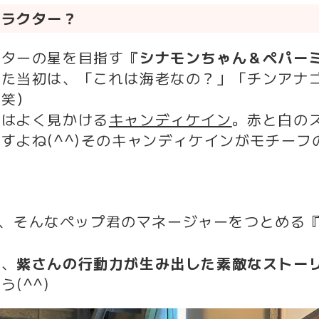
ャラクター？
クターの星を目指す『
シナモンちゃん＆ペパー
した当初は、「これは海老なの？」「チンアナ
（笑）
ではよく見かける
キャンディケイン
。赤と白の
すよね(^^)そのキャンディケインがモチーフ
！は、そんな
ペップ君のマネージャーをつとめる
は、
紫さんの行動力が生み出した素敵なストー
(^^)