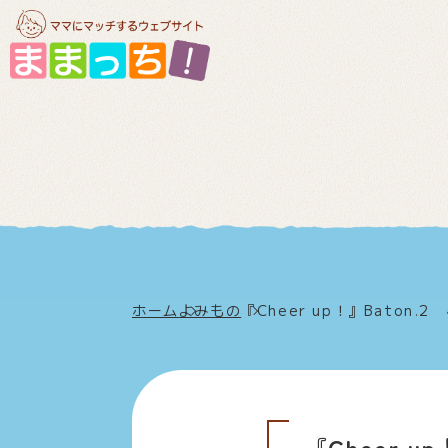
ホーム
よみもの
『Cheer up！』Baton
『Cheer 