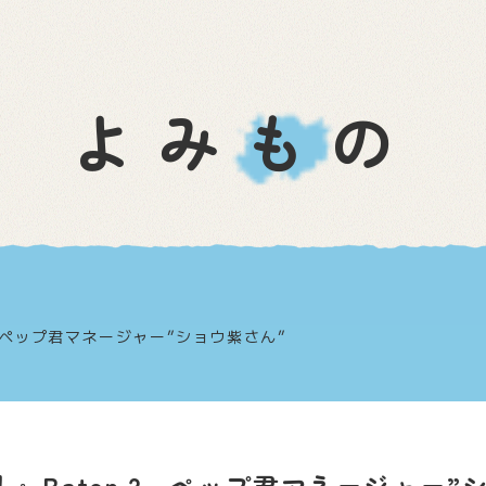
よみもの
.2 ペップ君マネージャー”ショウ紫さん”
up！』Baton.2 ペップ君マネージャー