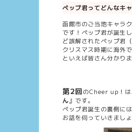
ペップ君ってどんなキ
函館市のご当地キャラ
です！ペップ君が誕生
ど誤解されたペップ君
クリスマス時期に海外
といえば皆さん分かりま
第2回
のCheer up
ん
』
です。
ペップ君誕生の裏側に
お話を伺っていきましょう