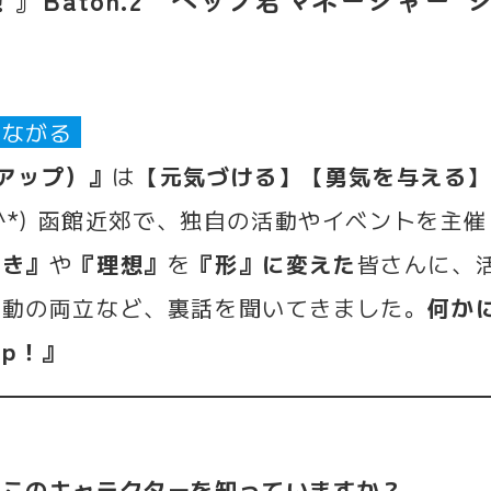
つながる
ーアップ）』
は
【元気づける】【勇気を与える
^^*) 函館近郊で、独自の活動やイベントを主
好き』
や
『理想』
を
『形』に変えた
皆さんに、
活動の両立など、裏話を聞いてきました。
何か
up！』
、このキャラクター
を知っていますか？