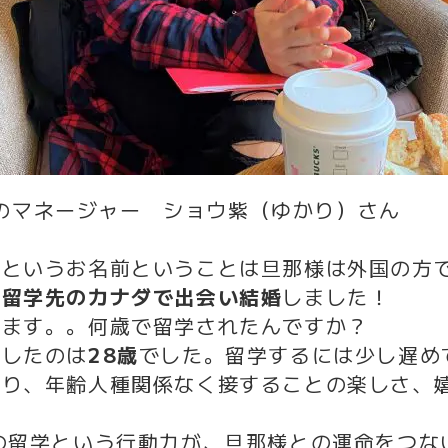
のマネージャー ショウ紫（ゆかり）さん
んというお名前ということは旦那様は外国の方
、
留学先のカナダで出会い結婚
しました！
ます。。何歳で留学されたんですか？
したのは
28歳
でした。留学するには少し遅め
たり、年齢人種関係なく接することの楽しさ、
の留学という行動力が、旦那様との運命をつな