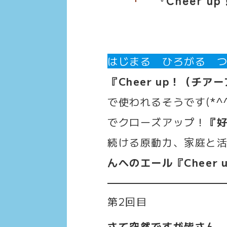
はじまる ひろがる 
『Cheer up！（チア
で使われるそうです(*
でクローズアップ！
『
続ける原動力、家庭と
んへのエール『Cheer 
第2回目
さて突然ですが皆さん