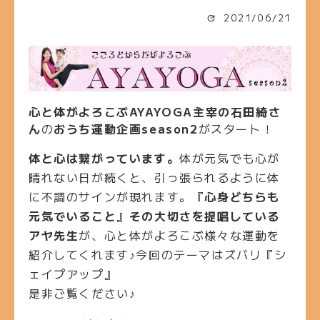
2021/06/21
心と体がよろこぶAYAYOGA主宰の石田綺さ
ん
の
おうち運動企画season2
がスタート！
体と心は繋がっています。
体が元気でも心が
晴れない日が続くと、引っ張られるように体
に不調のサインが現れます。『
心身どちらも
元気でいること
』
その大切さを提唱している
アヤ先生
が、心と体がよろこぶ様々な運動を
紹介してくれます♪今回のテーマはズバリ『シ
ェイプアップ』
是非ご覧ください♪