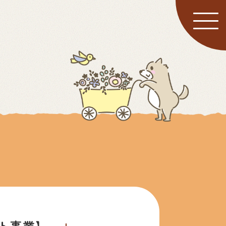
た
ト事業】