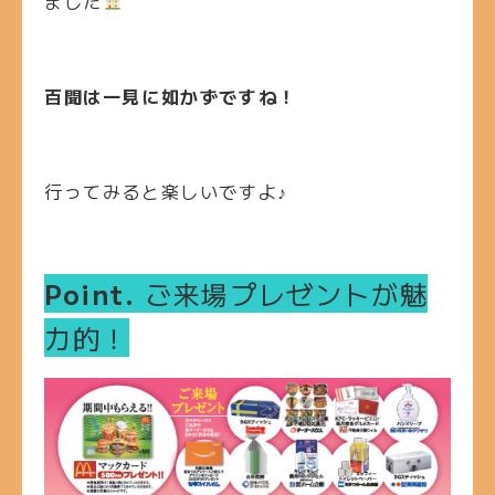
ました
百聞は一見に如かずですね！
行ってみると楽しいですよ♪
Point.
ご来場プレゼントが魅
力的！