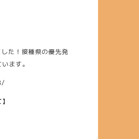
ました！接種県の優先発
ています。
8/
て】