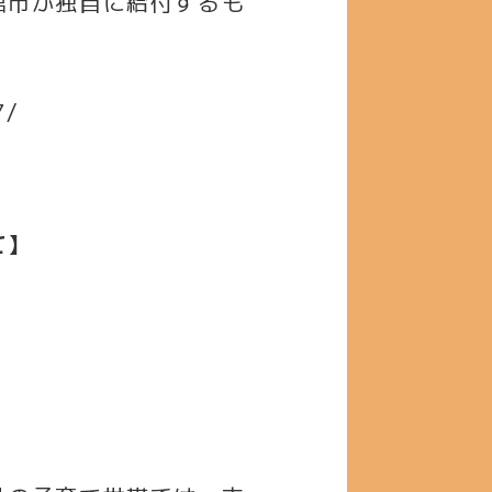
館市が独自に給付するも
7/
て】