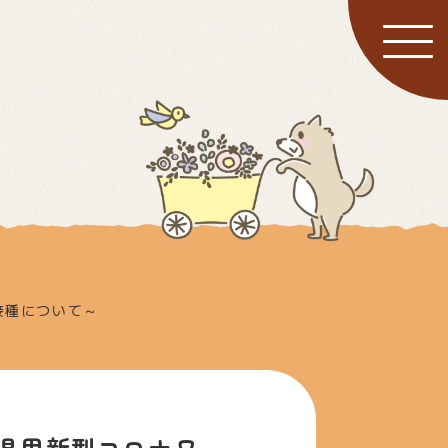
た
接種について～
小児用新型コロナワ