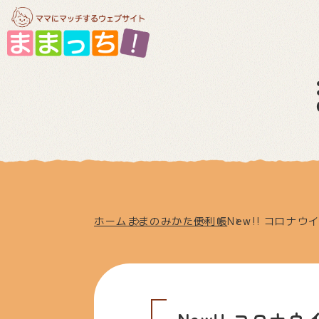
ホーム
ままのみかた
便利帳
New!! コロ
New!! コロ