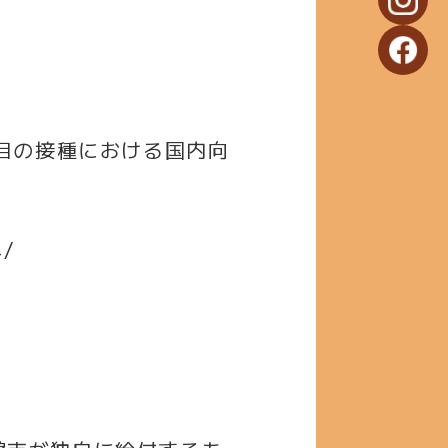
回目の接種における国内向
4/