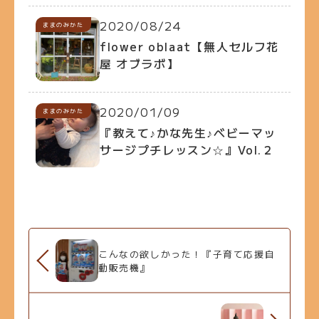
2020/08/24
ままのみかた
flower oblaat【無人セルフ花
屋 オブラボ】
2020/01/09
ままのみかた
『教えて♪かな先生♪ベビーマッ
サージプチレッスン☆』Vol.２
こんなの欲しかった！『子育て応援自
動販売機』