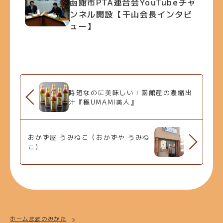
函館市PTA連合会YouTubeチャ
ンネル開設【干山会長インタビ
ュー】
時短なのに美味しい！函館産の濃縮出
汁『極UMAMI美人』
おかず屋 うみねこ（おかずや うみね
こ)
ホーム
ままのみかた