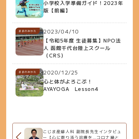
小学校入学準備ガイド！2023年
版【前編】
2023/04/10
ままのみかた
【令和5年度 生徒募集】NPO法
人 函館千代台陸上スクール
（CRS）
2020/12/25
ままのみかた
心と体がよろこぶ！
AYAYOGA Lesson4
こじま産婦人科 副院長先生インタビュ
ー【心に寄り添う診療を…コロナ禍と